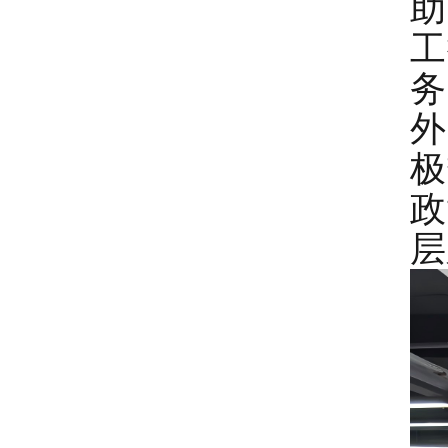
助
工
务
外
极
政
层