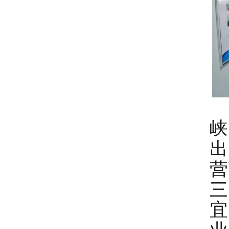
峡
出
营
三
宜