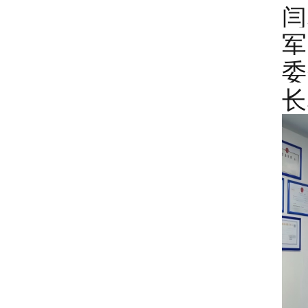
闫
军
委
长