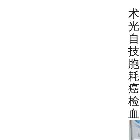
术
光
自
技
胞
耗
癌
检
血