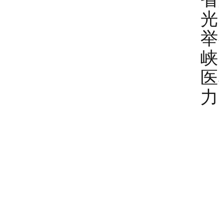
光
举
峡
医
力